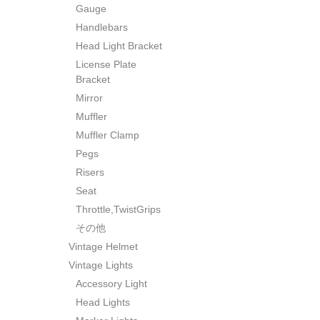
Gauge
Handlebars
Head Light Bracket
License Plate
Bracket
Mirror
Muffler
Muffler Clamp
Pegs
Risers
Seat
Throttle,TwistGrips
その他
Vintage Helmet
Vintage Lights
Accessory Light
Head Lights