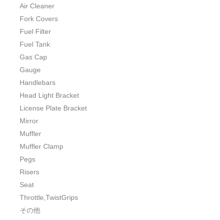
Air Cleaner
Fork Covers
Fuel Filter
Fuel Tank
Gas Cap
Gauge
Handlebars
Head Light Bracket
License Plate Bracket
Mirror
Muffler
Muffler Clamp
Pegs
Risers
Seat
Throttle,TwistGrips
その他