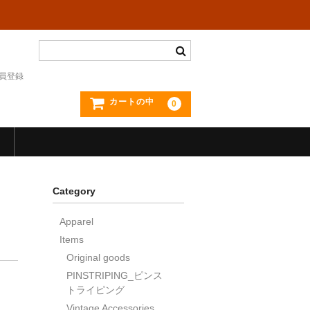
員登録
カートの中
0
Category
Apparel
Items
Original goods
PINSTRIPING_ピンス
トライピング
Vintage Accessories