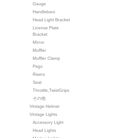
Gauge
Handlebars
Head Light Bracket
License Plate
Bracket
Mirror
Muffler
Muffler Clamp
Pegs
Risers
Seat
Throttle,TwistGrips
その他
Vintage Helmet
Vintage Lights
Accessory Light
Head Lights