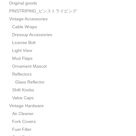
Original goods
PINSTRIPING_ピンストライピング
Vintage Accessories
Cable Wraps
Dressup Accessories
License Bolt
Light Visor
Mud Flaps
Ornament Mascot
Reflectors
Glass Reflector
Shift Knobs
Valve Caps
Vintage Hardware
Air Cleaner
Fork Covers
Fuel Filter