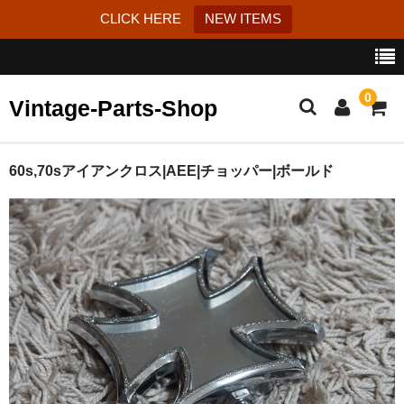
CLICK HERE
NEW ITEMS
0
Vintage-Parts-Shop
カート
60s,70sアイアンクロス|AEE|チョッパー|ボールド
ブログ
Instagram
はじめての方へ
お問い合わせ
特定商取引法に基づく表記