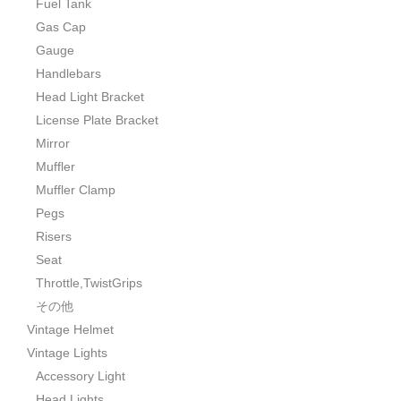
Fuel Tank
Gas Cap
Gauge
Handlebars
Head Light Bracket
License Plate Bracket
Mirror
Muffler
Muffler Clamp
Pegs
Risers
Seat
Throttle,TwistGrips
その他
Vintage Helmet
Vintage Lights
Accessory Light
Head Lights