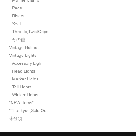
Muffler Clamp
Pegs
Risers
Seat
Throttle,TwistGrips
その他
Vintage Helmet
Vintage Lights
Accessory Light
Head Lights
Marker Lights
Tail Lights
Winker Lights
”NEW Items”
”Thankyou,Sold Out”
未分類