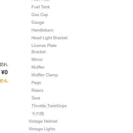
Fuel Tank
Gas Cap
Gauge
Handlebars
Head Light Bracket
License Plate
Bracket
Mirror
り切れ
Muffler
¥0
Muffler Clamp
せん
Pegs
Risers
Seat
Throttle,TwistGrips
その他
Vintage Helmet
Vintage Lights