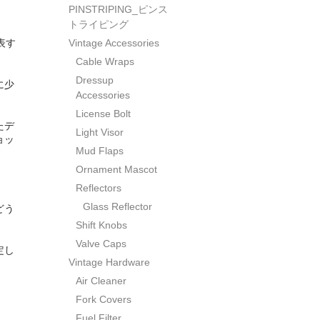
PINSTRIPING_ピンス
トライピング
表す
Vintage Accessories
Cable Wraps
Dressup
に少
Accessories
License Bolt
たデ
Light Visor
ョッ
Mud Flaps
Ornament Mascot
Reflectors
Glass Reflector
どう
Shift Knobs
Valve Caps
定し
Vintage Hardware
Air Cleaner
Fork Covers
Fuel Filter