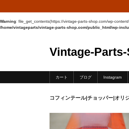
Warning
: file_get_contents(https://vintage-parts-shop.com/wp-conte
/home/vintageparts/vintage-parts-shop.com/public_html/wp-incl
Vintage-Parts
カート
ブログ
Instagram
コフィンテール|チョッパー|オリジ