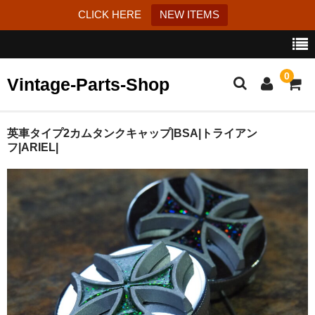
CLICK HERE
NEW ITEMS
0
Vintage-Parts-Shop
カート
英車タイプ2カムタンクキャップ|BSA|トライアン
フ|ARIEL|
ブログ
Instagram
はじめての方へ
お問い合わせ
特定商取引法に基づく表記