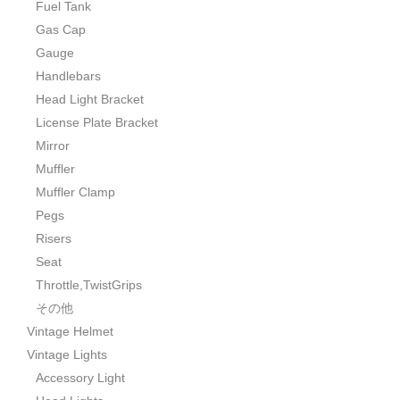
Fuel Tank
Gas Cap
Gauge
Handlebars
Head Light Bracket
License Plate Bracket
Mirror
Muffler
Muffler Clamp
Pegs
Risers
Seat
Throttle,TwistGrips
その他
Vintage Helmet
Vintage Lights
Accessory Light