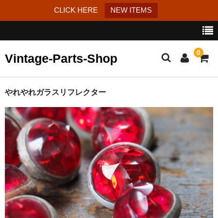
CLICK HERE
NEW ITEMS
0
Vintage-Parts-Shop
カート
やれやれガラスリフレクター
ブログ
Instagram
はじめての方へ
お問い合わせ
特定商取引法に基づく表記