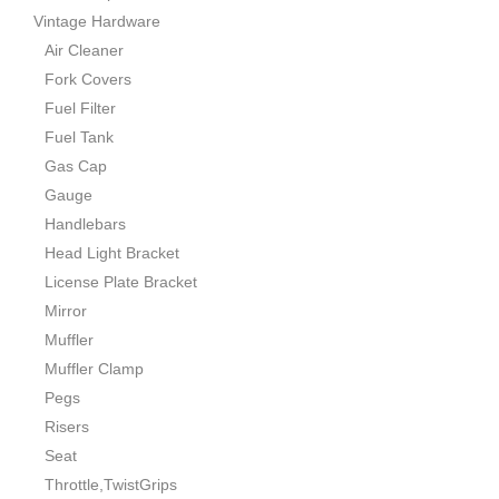
Vintage Hardware
Air Cleaner
Fork Covers
Fuel Filter
Fuel Tank
Gas Cap
Gauge
Handlebars
Head Light Bracket
License Plate Bracket
Mirror
Muffler
Muffler Clamp
Pegs
Risers
Seat
Throttle,TwistGrips