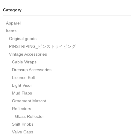
Category
Apparel
Items
Original goods
PINSTRIPING_ピンストライピング
Vintage Accessories
Cable Wraps
Dressup Accessories
License Bolt
Light Visor
Mud Flaps
Ornament Mascot
Reflectors
Glass Reflector
Shift Knobs
Valve Caps