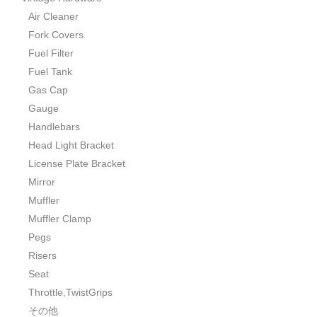
Air Cleaner
Fork Covers
Fuel Filter
Fuel Tank
Gas Cap
Gauge
Handlebars
Head Light Bracket
License Plate Bracket
Mirror
Muffler
Muffler Clamp
Pegs
Risers
Seat
Throttle,TwistGrips
その他