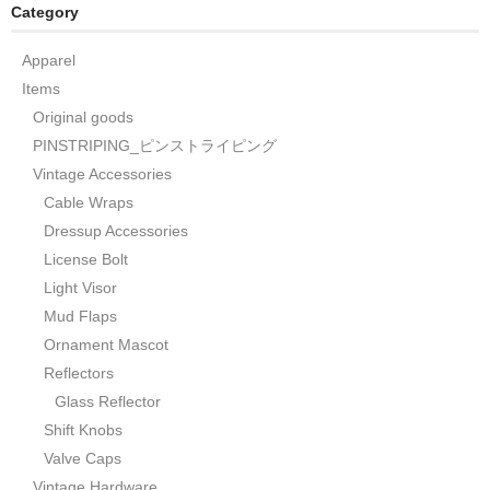
Category
Apparel
Items
Original goods
PINSTRIPING_ピンストライピング
Vintage Accessories
Cable Wraps
Dressup Accessories
License Bolt
Light Visor
Mud Flaps
Ornament Mascot
Reflectors
Glass Reflector
Shift Knobs
Valve Caps
Vintage Hardware