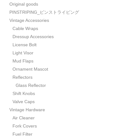
Original goods
PINSTRIPING_ピンストライピング
Vintage Accessories
Cable Wraps
Dressup Accessories
License Bolt
Light Visor
Mud Flaps
Ornament Mascot
Reflectors
Glass Reflector
Shift Knobs
Valve Caps
Vintage Hardware
Air Cleaner
Fork Covers
Fuel Filter