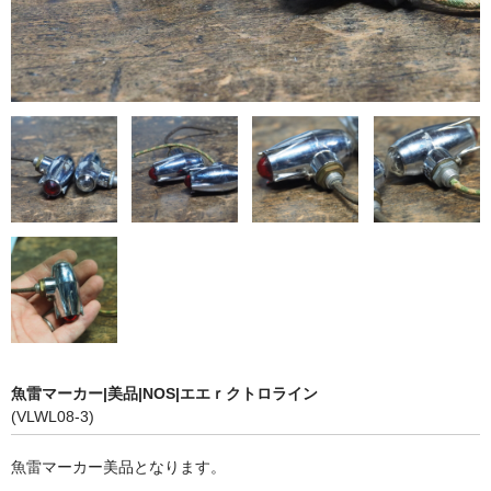
魚雷マーカー|美品|NOS|エエｒクトロライン
(VLWL08-3)
魚
雷マーカー美品となります。