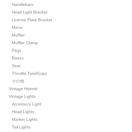
Handlebars
Head Light Bracket
License Plate Bracket
Mirror
Muffler
Muffler Clamp
Pegs
Risers
Seat
Throttle,TwistGrips
その他
Vintage Helmet
Vintage Lights
Accessory Light
Head Lights
Marker Lights
Tail Lights