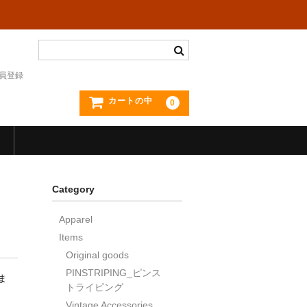
員登録
カートの中
0
Category
Apparel
Items
Original goods
PINSTRIPING_ピンス
ま
トライピング
Vintage Accessories