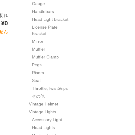
Gauge
Handlebars
り切れ
Head Light Bracket
¥0
License Plate
せん
Bracket
Mirror
Muffler
Muffler Clamp
Pegs
Risers
Seat
Throttle,TwistGrips
その他
Vintage Helmet
Vintage Lights
Accessory Light
Head Lights