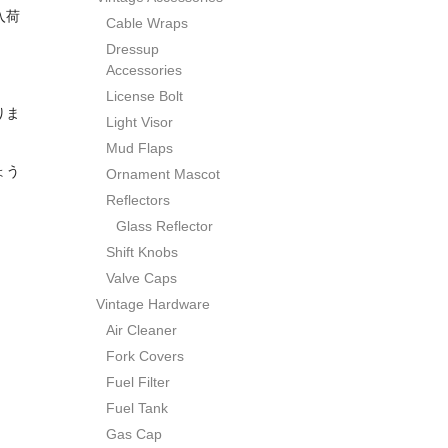
入荷
Cable Wraps
Dressup
Accessories
License Bolt
りま
Light Visor
Mud Flaps
ょう
Ornament Mascot
Reflectors
Glass Reflector
Shift Knobs
Valve Caps
Vintage Hardware
Air Cleaner
Fork Covers
Fuel Filter
Fuel Tank
Gas Cap