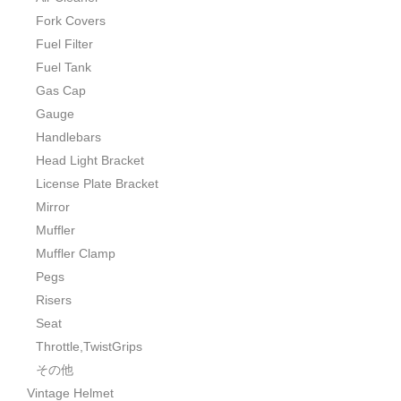
Fork Covers
Fuel Filter
Fuel Tank
Gas Cap
Gauge
Handlebars
Head Light Bracket
License Plate Bracket
Mirror
Muffler
Muffler Clamp
Pegs
Risers
Seat
Throttle,TwistGrips
その他
Vintage Helmet