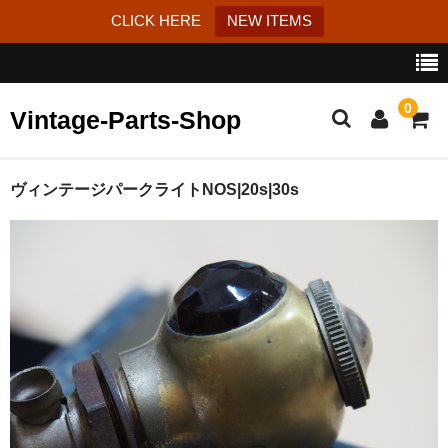
CLICK HERE
NEW ITEMS
0
Vintage-Parts-Shop
カート
ヴィンテージパークライトNOS|20s|30s
ブログ
Instagram
はじめての方へ
お問い合わせ
特定商取引法に基づく表記