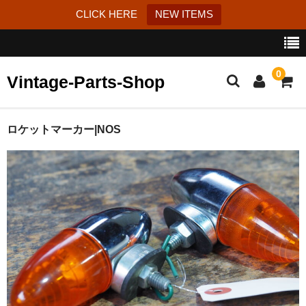
CLICK HERE
NEW ITEMS
0
Vintage-Parts-Shop
カート
ロケットマーカー|NOS
ブログ
Instagram
はじめての方へ
お問い合わせ
特定商取引法に基づく表記