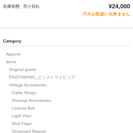
¥24,000
在庫状態 : 売り切れ
只今お取扱い出来ません
Category
Apparel
Items
Original goods
PINSTRIPING_ピンストライピング
Vintage Accessories
Cable Wraps
Dressup Accessories
License Bolt
Light Visor
Mud Flaps
Ornament Mascot