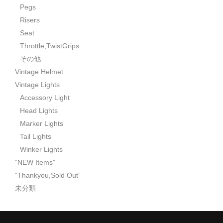
Pegs
Risers
Seat
Throttle,TwistGrips
その他
Vintage Helmet
Vintage Lights
Accessory Light
Head Lights
Marker Lights
Tail Lights
Winker Lights
”NEW Items”
”Thankyou,Sold Out”
未分類