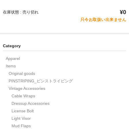
¥0
在庫状態 : 売り切れ
只今お取扱い出来ません
Category
Apparel
Items
Original goods
PINSTRIPING_ピンストライピング
Vintage Accessories
Cable Wraps
Dressup Accessories
License Bolt
Light Visor
Mud Flaps