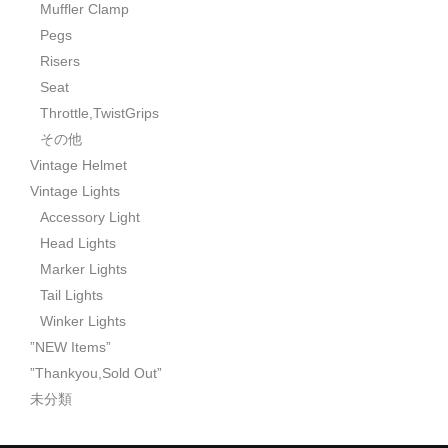
Muffler Clamp
Pegs
Risers
Seat
Throttle,TwistGrips
その他
Vintage Helmet
Vintage Lights
Accessory Light
Head Lights
Marker Lights
Tail Lights
Winker Lights
”NEW Items”
”Thankyou,Sold Out”
未分類