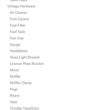
Vintage Hardware
Air Cleaner
Fork Covers
Fuel Filter
Fuel Tank
Gas Cap
Gauge
Handlebars
Head Light Bracket
License Plate Bracket
Mirror
Muffler
Muffler Clamp
Pegs
Risers
Seat
Throttle,TwistGrips