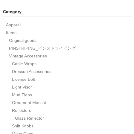
Category
Apparel
Items
Original goods
PINSTRIPING_ピンストライピング
Vintage Accessories
Cable Wraps
Dressup Accessories
License Bolt
Light Visor
Mud Flaps
Ornament Mascot
Reflectors
Glass Reflector
Shift Knobs
Valve Caps