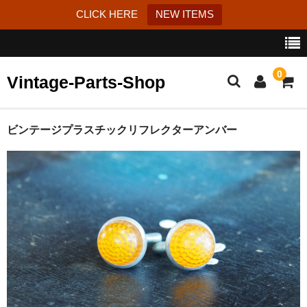
CLICK HERE
NEW ITEMS
0
Vintage-Parts-Shop
カート
ビンテージプラスチックリフレクターアンバー
ブログ
Instagram
はじめての方へ
お問い合わせ
特定商取引法に基づく表記