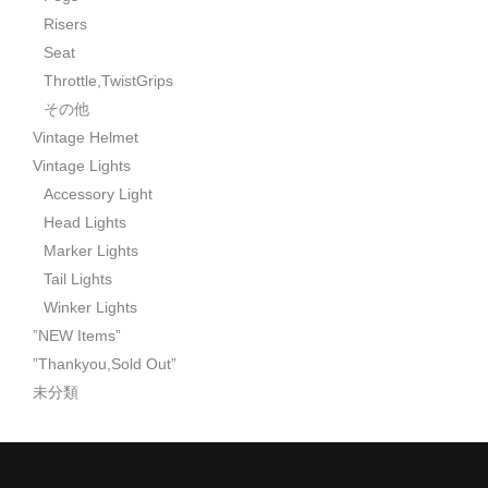
Risers
Seat
Throttle,TwistGrips
その他
Vintage Helmet
Vintage Lights
Accessory Light
Head Lights
Marker Lights
Tail Lights
Winker Lights
”NEW Items”
”Thankyou,Sold Out”
未分類