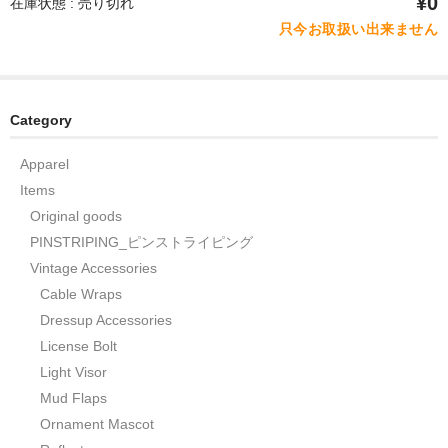
¥0
在庫状態 : 売り切れ
只今お取扱い出来ません
Category
Apparel
Items
Original goods
PINSTRIPING_ピンストライピング
Vintage Accessories
Cable Wraps
Dressup Accessories
License Bolt
Light Visor
Mud Flaps
Ornament Mascot