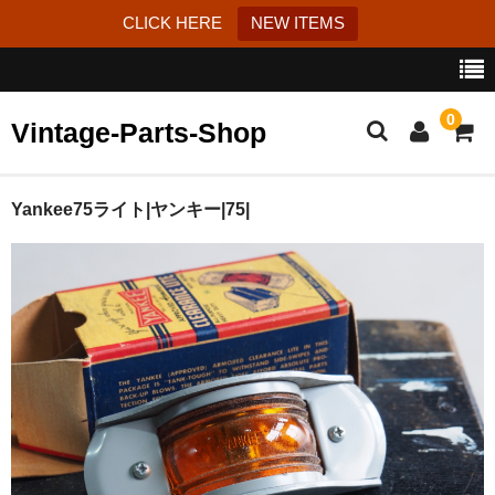
CLICK HERE
NEW ITEMS
0
Vintage-Parts-Shop
カート
Yankee75ライト|ヤンキー|75|
ブログ
Instagram
はじめての方へ
お問い合わせ
特定商取引法に基づく表記